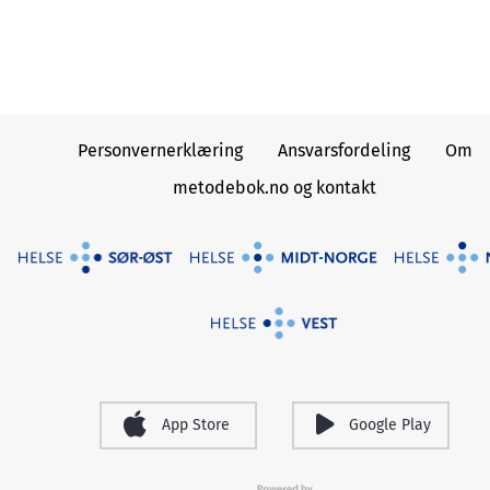
Personvernerklæring
Ansvarsfordeling
Om
metodebok.no og kontakt
App Store
Google Play