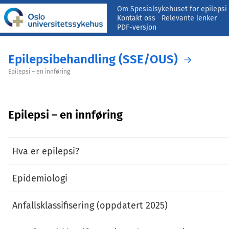
Om Spesialsykehuset for epilepsi
Kontakt oss
Relevante lenker
PDF-versjon
Epilepsibehandling (SSE/OUS)
Epilepsi – en innføring
Epilepsi – en innføring
Hva er epilepsi?
Epidemiologi
Anfallsklassifisering (oppdatert 2025)