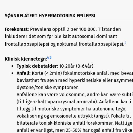
SØVNRELATERT HYPERMOTORISK EPILEPSI
Forekomst:
Prevalens opptil 2 per 100 000. Tilstanden
inkluderer det som før ble kalt autosomal dominant
4
frontallappsepilepsi og nokturnal frontallappsepilepsi.
4
5
Klinisk kjennetegn:
Typisk debutalder:
10-20år (0-64år)
Anfall:
Korte (< 2min) fokalmotoriske anfall med beva
bevissthet fra søvn med hyperkinetiske eller asymmet
dystone/toniske symptomer.
Anfallene kan være voldsomme, andre kan være subti
(tidligere kalt «paroxysmal arousal»). Anfallene kan i
tillegg til motoriske symptomer ha autonome tegn,
vokalisering og emosjonelle uttrykk (angst). Fokale til
bilaterale tonisk-kloniske anfall forekommer. Nattlige
anfall er vanligst, men 25-50% har også anfall fra våke