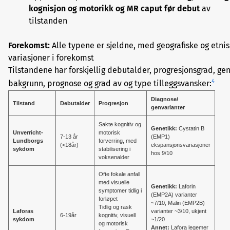
kognisjon og motorikk og MR caput før debut
av
tilstanden
Forekomst:
Alle typene er sjeldne, med geografiske og etni
variasjoner i forekomst
Tilstandene har forskjellig debutalder, progresjonsgrad, gen
4
bakgrunn, prognose og grad av og type tilleggsvansker:
Diagnose/
Tilstand
Debutalder
Progresjon
genvarianter
Sakte kognitiv og
Genetikk:
Cystatin B
Unverricht-
motorisk
7-13 år
(EMP1)
Lundborgs
forverring, med
(<18år)
ekspansjonsvariasjoner
sykdom
stabilisering i
hos 9/10
voksenalder
Ofte fokale anfall
med visuelle
Genetikk:
Laforin
symptomer tidlig i
(EMP2A) varianter
forløpet
~7/10, Malin (EMP2B)
Tidlig og rask
Laforas
varianter ~3/10, ukjent
6-19år
kognitiv, visuell
sykdom
~1/20
og motorisk
Annet:
Lafora legemer