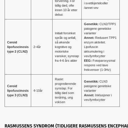
forverring. For
i svettkjertelceller
tidlig død, ofte
/annet vev
innen 10 år etter
debut
Genetikk:
CLN2/TPP1
patogene genetiske
Initialt forsinket
varianter
språk og anfall,
Annet:
Redusert TPP1
Ceroid
så økende
enzym aktivitet.
lipofuscinosis
2-4år
kognitive og
Lipofuscin
type 2 (CLN2)
motoriske
akkumulering i
vansker, synstap
vev/lymfocytter
fra 4-6 års alder
EEG:
Fotoparoxysmal
respons ved lave
frekvenser (1-3Hz)
Raskt
Genetikk:
CLN3
progredierende
Ceroid
patogene genetiske
synstap. For
lipofuscinosis
4-10år
varianter
tidlig død som
type 3 (CLN3)
Annet:
Inklusjoner i
tenåring, ung
vev/lymfocytter
voksen
RASMUSSENS SYNDROM (TIDLIGERE RASMUSSENS ENCEPHAL