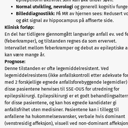
Normal utvikling, nevrologi
og generell kognitiv funge
Billeddiagnostikk:
På MR av hjernen sees:
Redusert v
og økt signal av hippocampus på affiserte side.
Klinisk forløp:
En del har tidligere gjennomgått langvarige anfall ev. ved f
(feberkramper), og tilstanden regnes da som ervervet.
Intervallet mellom feberkramper og debut av epileptiske a
kan være mange år.
Prognose:
Denne tilstanden er ofte legemiddelresistent. Ved
legemiddelresistens (ikke anfallskontroll etter adekvate fo
med 2 forskjellige egnede anfallsforebyggende legemidler)
disse pasientene henvises til SSE-OUS for utredning for
epilepsikirurgi. Epilepsikirurgi er et godt behandlingsalter
for disse pasientene, og kan hos egnede kandidater gi
anfallsfrihet uten medisiner. Pasientene kan i tillegg til
anfallene ha hukommelsesvansker, verbale hvis dominant
(venstresidig affeksjon), visuell ved non-dominant affeksjon