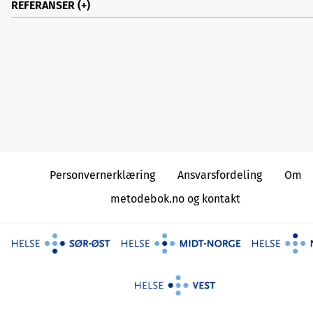
REFERANSER
1.
Hirsch E, French J, Scheffer IE, Bogacz A, Alsaadi T, Sper
MR, et al. ILAE definition of the Idiopathic Generalized
psy Syndromes: Position statement by the ILAE Task Fo
n Nosology and Definitions. Epilepsia. 2022;63(6):1475–
2.
ILAE; http://www.ilae.org/Commission/class/diagnosti
3.
Syvertsen M, Hellum MK, Hansen G, Edland A, Nakken K
lmer KK, et al. Prevalence of juvenile myoclonic epilep
people <30 years of age-A population-based study in 
y. Epilepsia. 2017;58(1):105–12.
Personvernerklæring
Ansvarsfordeling
Om
4.
Riney K, Bogacz A, Somerville E, Hirsch E, Nabbout R, S
metodebok.no og kontakt
er IE, et al. International League Against Epilepsy class
ion and definition of epilepsy syndromes with onset at
iable age: position statement by the ILAE Task Force o
ology and Definitions. Epilepsia. 2022;63(6):1443–74.
5.
Epilepsydiagnosis.org Diagnostic Manual
https://www.
psydiagnosis.org/
: International League Against Epile