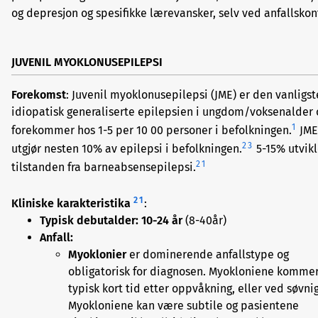
og depresjon og spesifikke lærevansker, selv ved anfallskont
JUVENIL MYOKLONUSEPILEPSI
Forekomst
: Juvenil myoklonusepilepsi (JME) er den vanligst
idiopatisk generaliserte epilepsien i ungdom/voksenalder 
1
forekommer hos 1-5 per 10 00 personer i befolkningen.
JME
2
3
utgjør nesten 10% av epilepsi i befolkningen.
5-15% utvikl
2
1
tilstanden fra barneabsensepilepsi.
2
1
Kliniske karakteristika
:
Typisk debutalder: 10-24 år
(8-40år)
Anfall:
Myoklonier
er dominerende anfallstype og
obligatorisk for diagnosen. Myokloniene komme
typisk kort tid etter oppvåkning, eller ved søvni
Myokloniene kan være subtile og pasientene