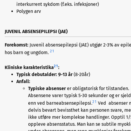
interkurrent sykdom (f.eks. infeksjoner)
Polygen arv
JUVENIL ABSENSEPILEPSI (JAE)
Forekomst:
Juvenil absensepilepsi (JAE) utgjør 2-3% av epil
2
1
hos barn og ungdom.
2
1
Kliniske karakteristika
:
Typisk debutalder: 9-13 år
(8-20år)
Anfall:
Typiske absenser
er obligatorisk for tilstanden.
Absensene varer typisk 5-30 sekunder og er sjel
2
1
enn ved barneabsensepilepsi.
Ved absenser 
delvis bevart bevissthet kan personen svare, m
ikke utføre mer komplekse handlinger. Opptil 1/
oppleve absensstatus. Man kan se subtile myokl