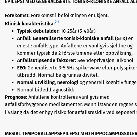
EPILEPSI MED GENERALISERTE TONISK-KLONISKE ANFALL A
Forekomst:
Forekomst i befolkningen er ukjent.
2
1
Klinisk karakteristika:
Typisk debutalder:
10-25år (5-40år)
Anfall: Generaliserte tonisk-kloniske anfall (GTK)
er
eneste anfallstype. Anfallene er vanligvis sjeldne og
kommer typisk de 2 første timene etter oppvåkning.
Anfallsutløsende faktorer:
Søvndeprivasjon, alkohol
EEG:
Generaliserte 3-5,5Hz spike-wave eller polyspik
utbrudd. Normal bakgrunnsaktivitet.
Normal utvikling, nevrologi
og generell kognitiv funge
Normal billeddiagnostikk
Prognose:
Anfallene kontrolleres vanligvis med
anfallsforbyggende medikamenter. Men tilstanden regnes 
livslang da det er høy risiko for anfallsresidiv ved seponeri
MESIAL TEMPORALLAPPSEPILEPSI MED HIPPOCAMPUSSKLE