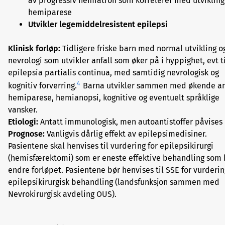
av progressiv hemiatrofi som korrelerer med utvikling
hemiparese
Utvikler legemiddelresistent epilepsi
Klinisk forløp:
Tidligere friske barn med normal utvikling o
nevrologi som utvikler anfall som øker på i hyppighet, evt ti
epilepsia partialis continua, med samtidig nevrologisk og
4
kognitiv forverring.
Barna utvikler sammen med økende anf
hemiparese, hemianopsi, kognitive og eventuelt språklige
vansker.
Etiologi:
Antatt immunologisk, men autoantistoffer påvises 
Prognose:
Vanligvis dårlig effekt av epilepsimedisiner.
Pasientene skal henvises til vurdering for epilepsikirurgi
(hemisfærektomi) som er eneste effektive behandling som 
endre forløpet. Pasientene bør henvises til SSE for vurderin
epilepsikirurgisk behandling (landsfunksjon sammen med
Nevrokirurgisk avdeling OUS).