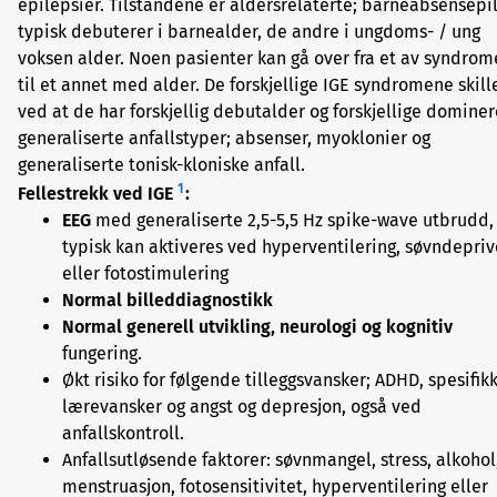
epilepsier. Tilstandene er aldersrelaterte; barneabsensepi
typisk debuterer i barnealder, de andre i ungdoms- / ung
voksen alder. Noen pasienter kan gå over fra et av syndro
til et annet med alder. De forskjellige IGE syndromene skill
ved at de har forskjellig debutalder og forskjellige domine
generaliserte anfallstyper; absenser, myoklonier og
generaliserte tonisk-kloniske anfall.
1
Fellestrekk ved IGE
:
EEG
med generaliserte 2,5-5,5 Hz spike-wave utbrudd
typisk kan aktiveres ved hyperventilering, søvndepriv
eller fotostimulering
Normal billeddiagnostikk
Normal generell utvikling, neurologi og kognitiv
fungering.
Økt risiko for følgende tilleggsvansker; ADHD, spesifik
lærevansker og angst og depresjon, også ved
anfallskontroll.
Anfallsutløsende faktorer: søvnmangel, stress, alkohol
menstruasjon, fotosensitivitet, hyperventilering eller