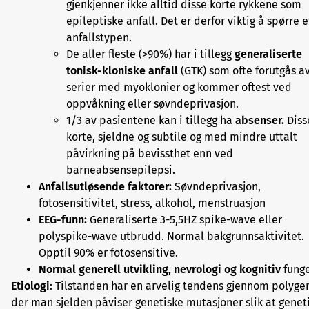
gjenkjenner ikke alltid disse korte rykkene som
epileptiske anfall. Det er derfor viktig å spørre e
anfallstypen.
De aller fleste (>90%) har i tillegg
generaliserte
tonisk-kloniske anfall
(GTK) som ofte forutgås a
serier med myoklonier og kommer oftest ved
oppvåkning eller søvndeprivasjon.
1/3 av pasientene kan i tillegg ha
absenser.
Diss
korte, sjeldne og subtile og med mindre uttalt
påvirkning på bevissthet enn ved
barneabsensepilepsi.
Anfallsutløsende faktorer:
Søvndeprivasjon,
fotosensitivitet, stress, alkohol, menstruasjon
EEG-funn:
Generaliserte 3-5,5HZ spike-wave eller
polyspike-wave utbrudd. Normal bakgrunnsaktivitet.
Opptil 90% er fotosensitive.
Normal generell utvikling, nevrologi og kognitiv
funge
Etiologi
: Tilstanden har en arvelig tendens gjennom polyge
der man sjelden påviser genetiske mutasjoner slik at genet