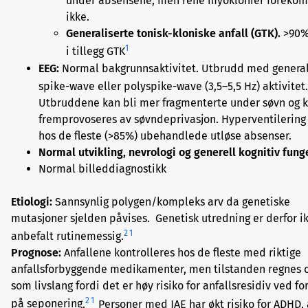
under absensene, men rene myoklonier foreko
ikke.
Generaliserte tonisk-kloniske anfall (GTK).
>90%
1
i tillegg GTK
EEG:
Normal bakgrunnsaktivitet. Utbrudd med general
spike-wave eller polyspike-wave (3,5–5,5 Hz) aktivitet
Utbruddene kan bli mer fragmenterte under søvn og 
fremprovoseres av søvndeprivasjon. Hyperventilering 
hos de fleste (>85%) ubehandlede utløse absenser.
Normal utvikling, nevrologi og generell kognitiv fung
Normal billeddiagnostikk
Etiologi:
Sannsynlig polygen/kompleks arv da genetiske
mutasjoner sjelden påvises. Genetisk utredning er derfor i
2
1
anbefalt rutinemessig.
Prognose:
Anfallene kontrolleres hos de fleste med riktige
anfallsforbyggende medikamenter, men t
ilstanden regnes 
som livslang fordi det er høy risiko for anfallsresidiv ved fo
2
1
på seponering
.
Personer med JAE har økt risiko for ADHD,