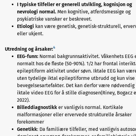
I typiske tilfeller er generell utvikling, kognisjon og
nevrologi normal.
Men kognitive, atferdsmessige og
psykiatriske vansker er beskrevet.
Etiologi
kan være genetisk, genetisk-strukturell, erver
eller ukjent.
4
Utredning og årsaker:
EEG-funn:
Normal bakgrunnsaktivitet. Våkenhets EEG 
normalt hos de fleste (50-90%). 1/2 har frontal interikt
epileptiform aktivitet under søvn. Iktale EEG kan vær
uten tydelige iktal epileptiforme utbrudd og kun vise
bevegelsesartefakter. Det kan derfor være nødvendi
iktale video EEG for å stille diagnosen(Riney, Bogacz e
2022).
Billeddiagnostikk
er vanligvis normal. Kortikale
malformasjoner eller ervervede strukturelle årsaker
forekommer
Genetikk
: Da familiære tilfeller, med vanligvis autos