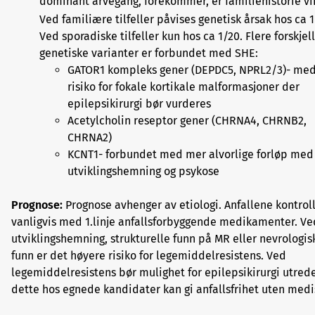
dominant arvegang, forekommer, er familiehistorie vik
Ved familiære tilfeller påvises genetisk årsak hos ca 1
Ved sporadiske tilfeller kun hos ca 1/20. Flere forskjel
genetiske varianter er forbundet med SHE:
GATOR1 kompleks gener (DEPDC5, NPRL2/3)- med
risiko for fokale kortikale malformasjoner der
epilepsikirurgi bør vurderes
Acetylcholin reseptor gener (CHRNA4, CHRNB2,
CHRNA2)
KCNT1- forbundet med mer alvorlige forløp med
utviklingshemning og psykose
Prognose:
Prognose avhenger av etiologi. Anfallene kontrol
vanligvis med 1.linje anfallsforbyggende medikamenter. Ve
utviklingshemning, strukturelle funn på MR eller nevrologis
funn er det høyere risiko for legemiddelresistens. Ved
legemiddelresistens bør mulighet for epilepsikirurgi utred
dette hos egnede kandidater kan gi anfallsfrihet uten medi