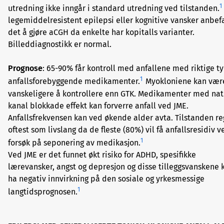
1
utredning ikke inngår i standard utredning ved tilstanden.
legemiddelresistent epilepsi eller kognitive vansker anbef
det å gjøre aCGH da enkelte har kopitalls varianter.
Billeddiagnostikk er normal.
Prognose
: 65-90% får kontroll med anfallene med riktige t
1
anfallsforebyggende medikamenter.
Myokloniene kan vær
vanskeligere å kontrollere enn GTK. Medikamenter med na
kanal blokkade effekt kan forverre anfall ved JME.
Anfallsfrekvensen kan ved økende alder avta. Tilstanden r
oftest som livslang da de fleste (80%) vil få anfallsresidiv v
1
forsøk på seponering av medikasjon.
Ved JME er det funnet økt risiko for ADHD, spesifikke
lærevansker, angst og depresjon og disse tilleggsvanskene 
ha negativ innvirkning på den sosiale og yrkesmessige
1
langtidsprognosen.