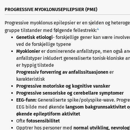
PROGRESSIVE MYOKLONUSEPILEPSIER (PME)
Progressive myoklonus epilepsier er en sjelden og heterog
4
gruppe tilstander med følgende fellestrekk:
Genetisk etiologi
- forskjellige gener kan være involve
ved de forskjellige typene
Myoklonier
er dominerende anfallstype, men også an
anfallstyper inkludert generaliserte tonisk-kloniske an
er hyppig tilstede
Progressiv forverring av anfallssituasjonen
er
karakteristisk
Progressive motoriske og kognitive vansker
Progressive sensoriske og cerebellare symptomer
EEG-funn:
Generaliserte spike/polyspike-wave. Progre
EEG bilde med økende
langsom bakgrunnsaktivitet o
økende epileptiform aktivitet
Ofte
fotosensibilitet
Opptrer hos personer med
normal utvikling, nevrologi