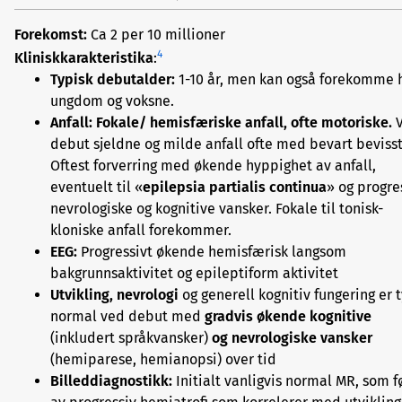
Forekomst:
Ca 2 per 10 millioner
4
Klinisk
karakteristika
:
Typisk debutalder:
1-10 år, men kan også forekomme 
ungdom og voksne.
Anfall: Fokale/ hemisfæriske anfall, ofte motoriske.
debut sjeldne og milde anfall ofte med bevart bevisst
Oftest forverring med økende hyppighet av anfall,
eventuelt til «
epilepsia partialis continua
» og progre
nevrologiske og kognitive vansker. Fokale til tonisk-
kloniske anfall forekommer.
EEG:
Progressivt økende hemisfærisk langsom
bakgrunnsaktivitet og epileptiform aktivitet
Utvikling, nevrologi
og generell kognitiv fungering er 
normal ved debut med
gradvis økende kognitive
(inkludert språkvansker)
og nevrologiske vansker
(hemiparese, hemianopsi) over tid
Billeddiagnostikk:
Initialt vanligvis normal MR, som f