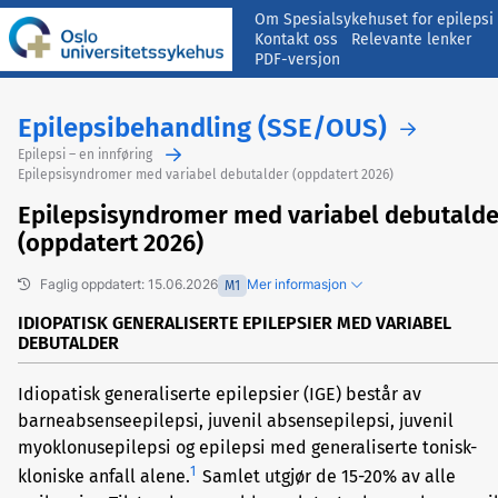
Om Spesialsykehuset for epilepsi
Kontakt oss
Relevante lenker
PDF-versjon
Epilepsibehandling (SSE/OUS)
Epilepsi – en innføring
Epilepsisyndromer med variabel debutalder (oppdatert 2026)
Epilepsisyndromer med variabel debutalde
(oppdatert 2026)
Faglig oppdatert: 15.06.2026
Mer informasjon
M1
IDIOPATISK GENERALISERTE EPILEPSIER MED VARIABEL
DEBUTALDER
Idiopatisk generaliserte epilepsier (IGE) består av
Tidligere versjoner
barneabsenseepilepsi, juvenil absensepilepsi, juvenil
Foreslå endringer/gi kommentarer
myoklonusepilepsi og epilepsi med generaliserte tonisk-
1
kloniske anfall alene.
Samlet utgjør de 15-20% av alle