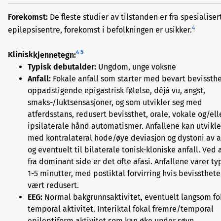
Forekomst:
De fleste studier av tilstanden er fra spesialiser
4
epilepsisentre, forekomst i befolkningen er usikker.
4
5
Klinisk
kjennetegn:
Typisk debutalder:
Ungdom, unge voksne
Anfall:
Fokale anfall som starter med bevart bevissthe
oppadstigende epigastrisk følelse, déjá vu, angst,
smaks-/luktsensasjoner, og som utvikler seg med
atferdsstans, redusert bevissthet, orale, vokale og/ell
ipsilaterale hånd automatismer. Anfallene kan utvikle
med kontralateral hode/øye deviasjon og dystoni av 
og eventuelt til bilaterale tonisk-kloniske anfall. Ved 
fra dominant side er det ofte afasi. Anfallene varer ty
1-5 minutter, med postiktal forvirring hvis bevissthet
vært redusert.
EEG:
Normal bakgrunnsaktivitet, eventuelt langsom fo
temporal aktivitet. Interiktal fokal fremre/temporal
epileptiform aktivitet som kan øke under søvn.