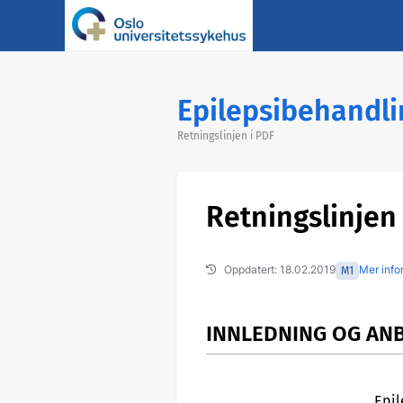
Epilepsibehandli
Retningslinjen i PDF
Retningslinjen
Oppdatert: 18.02.2019
Mer inf
M1
INNLEDNING OG AN
Tidligere versjoner
Foreslå endringer/gi kommentarer
Epil