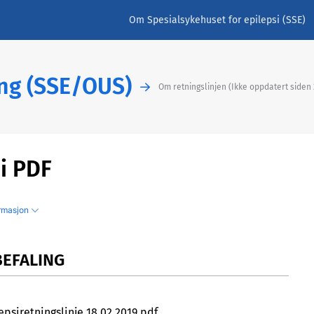
Om Spesialsykehuset for epilepsi (SSE)
ng (SSE/OUS)
Om retningslinjen (Ikke oppdatert side
 i PDF
ormasjon
BEFALING
epsiretningslinje 18.02.2019.pdf