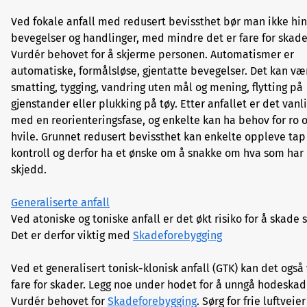
Ved fokale anfall med redusert bevissthet bør man ikke hi
bevegelser og handlinger, med mindre det er fare for skade
Vurdér behovet for å skjerme personen. Automatismer er
automatiske, formålsløse, gjentatte bevegelser. Det kan væ
smatting, tygging, vandring uten mål og mening, flytting på
gjenstander eller plukking på tøy. Etter anfallet er det vanl
med en reorienteringsfase, og enkelte kan ha behov for ro 
hvile. Grunnet redusert bevissthet kan enkelte oppleve tap
kontroll og derfor ha et ønske om å snakke om hva som har
skjedd.
Generaliserte anfall
Ved atoniske og toniske anfall er det økt risiko for å skade 
Det er derfor viktig med
Skadeforebygging
Ved et generalisert tonisk
-
klonisk anfall (GTK) kan det også
fare for skader. Legg noe under hodet for å unngå hodeskad
Vurdér behovet for
Skadeforebygging
. Sørg for frie luftveier