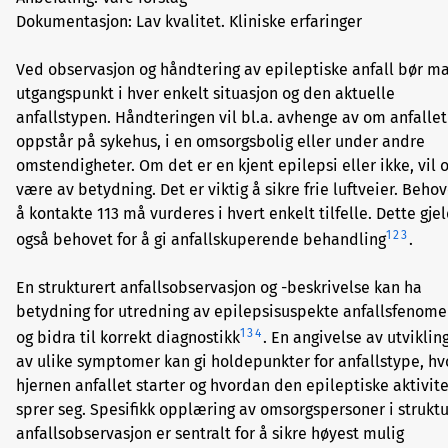
Dokumentasjon: Lav kvalitet. Kliniske erfaringer
Ved observasjon og håndtering av epileptiske anfall bør m
utgangspunkt i hver enkelt situasjon og den aktuelle
anfallstypen. Håndteringen vil bl.a. avhenge av om anfallet
oppstår på sykehus, i en omsorgsbolig eller under andre
omstendigheter. Om det er en kjent epilepsi eller ikke, vil 
være av betydning. Det er viktig å sikre frie luftveier. Behov
å kontakte 113 må vurderes i hvert enkelt tilfelle. Dette gje
1
2
3
også behovet for å gi anfallskuperende behandling
.
En strukturert anfallsobservasjon og -beskrivelse kan ha
betydning for utredning av epilepsisuspekte anfallsfenom
1
3
4
og bidra til korrekt diagnostikk
. En angivelse av utviklin
av ulike symptomer kan gi holdepunkter for anfallstype, hvo
hjernen anfallet starter og hvordan den epileptiske aktivit
sprer seg. Spesifikk opplæring av omsorgspersoner i struktu
anfallsobservasjon er sentralt for å sikre høyest mulig