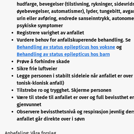
hudfarge, bevegelser (tilstivning, rykninger, sidevrid
øyebevegelser, automatismer), lyder,
tungebitt, avga
urin eller avføring,
endrede sanseinntrykk, autonom
psykiske symptomer
Registrere varighet av anfallet
Vurdere behov for anfallskuperende behandling. Se
Behandling av status epilepticus hos voksne
og
Behandling av status epilepticus hos barn
Prøve å forhindre skade
Sikre frie luftveier
Legge personen i stabilt sideleie når anfallet er over
tonisk-klonisk anfall)
Tilstrebe ro og trygghet. Skjerme personen
Være til stede til anfallet er over og full bevissthet er
gjenvunnet
Observere bevissthetsnivå og respirasjon jevnlig de
anfallet går direkte over i søvn
Anbefaling: Våre forslag