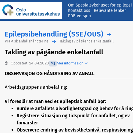
Om Spesialsykehuset for epilepsi
Kontakt oss
Relevante lenker
PDF-versjon
Epilepsibehandling (SSE/OUS)
Praktisk anfallshåndtering
Takling av pågående enkeltanfall
Takling av pågående enkeltanfall
Oppdatert: 24.04.2023
Mer informasjon
M1
OBSERVASJON OG HÅNDTERING AV ANFALL
Arbeidsgruppens anbefaling:
Tidligere versjoner
Foreslå endringer/gi kommentarer
Vi foreslår at man ved et epileptisk anfall bør:
Vurdere anfallets alvorlighetsgrad og behov for å rin
Registrere situasjon og tidspunkt for anfallet, og ev.
forvarsler
Observere endring av
bevissthetsnivå, respirasjon og