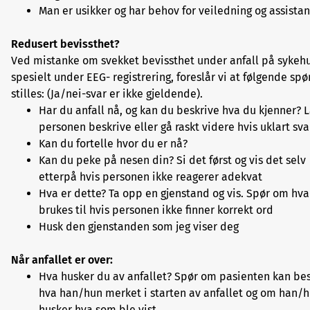
Man er usikker og har behov for veiledning og assista
Redusert bevissthet?
Ved mistanke om svekket bevissthet under anfall på sykehu
spesielt under EEG- registrering, foreslår vi at følgende sp
stilles: (Ja/nei-svar er ikke gjeldende).
Har du anfall nå, og kan du beskrive hva du kjenner? 
personen beskrive eller gå raskt videre hvis uklart sva
Kan du fortelle hvor du er nå?
Kan du peke på nesen din? Si det først og vis det selv
etterpå hvis personen ikke reagerer adekvat
Hva er dette? Ta opp en gjenstand og vis. Spør om hva
brukes til hvis personen ikke finner korrekt ord
Husk den gjenstanden som jeg viser deg
Når anfallet er over:
Hva husker du av anfallet? Spør om pasienten kan be
hva han/hun merket i starten av anfallet og om han/
husker hva som ble vist