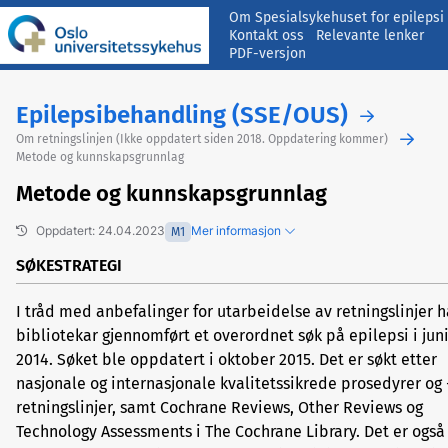
Om Spesialsykehuset for epilepsi
Kontakt oss
Relevante lenker
PDF-versjon
Epilepsibehandling (SSE/OUS)
Om retningslinjen (Ikke oppdatert siden 2018. Oppdatering kommer)
Metode og kunnskapsgrunnlag
Metode og kunnskapsgrunnlag
Oppdatert: 24.04.2023
Mer informasjon
M1
SØKESTRATEGI
I tråd med anbefalinger for utarbeidelse av retningslinjer h
Tidligere versjoner
bibliotekar gjennomført et overordnet søk på epilepsi i jun
Foreslå endringer/gi kommentarer
2014. Søket ble oppdatert i oktober 2015. Det er søkt etter
nasjonale og internasjonale kvalitetssikrede prosedyrer og 
retningslinjer, samt Cochrane Reviews, Other Reviews og
Technology Assessments i The Cochrane Library. Det er også