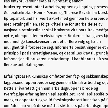
Pasient/brukerkunnskap er ivaretatt gjennom
brukerrepresentanter i arbeidsgruppen og i høringsprosess
Generalsekretær Henrik Persen og Therese Ravatn fra Norsk
Epilepsiforbund har vært aktivt med gjennom hele arbeide
med retningslinjen. I følge kriteriene for utarbeidelse av
nasjonale retningslinjer skal brukerne vite om tiltak medfø
nytte, ulempe eller en ekstra byrde. Brukerne skal gjøres kj
med mulige konsekvenser der det er flere valg og ha en
mulighet til å forberede seg. Informerte beslutninger er et v
prinsipp i pasientrettighetene, og det stilles krav til grundi
informasjon til brukeren. Brukerinnspill har bidratt til å sty
flere av anbefalingene.
Erfaringsbasert kunnskap omfatter den fag- og sakkunnska
fagpersoner opparbeider seg gjennom klinisk arbeid og skj
Dette er ivaretatt gjennom arbeidsgruppens brede og
tverrfaglige erfaring innen epilepsifeltet. Fordi epilepsifelt
mangler oppdatert og valid forskningsbasert kunnskap på f
områder, har vi på disse måttet støtte oss på arbeidsgrupp