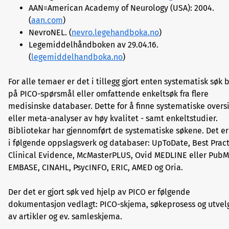
AAN=American Academy of Neurology (USA): 2004.
(
aan.com
)
NevroNEL. (
nevro.legehandboka.no
)
Legemiddelhåndboken av 29.04.16.
(
legemiddelhandboka.no
)
For alle temaer er det i tillegg gjort enten systematisk søk 
på PICO-spørsmål eller omfattende enkeltsøk fra flere
medisinske databaser. Dette for å finne systematiske overs
eller meta-analyser av høy kvalitet - samt enkeltstudier.
Bibliotekar har gjennomført de systematiske søkene. Det er
i følgende oppslagsverk og databaser: UpToDate, Best Pract
Clinical Evidence, McMasterPLUS, Ovid MEDLINE eller PubM
EMBASE, CINAHL, PsycINFO, ERIC, AMED og Oria.
Der det er gjort søk ved hjelp av PICO er følgende
dokumentasjon vedlagt: PICO-skjema, søkeprosess og utvel
av artikler og ev. samleskjema.