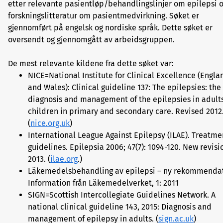
etter relevante pasientløp/behandlingslinjer om epilepsi 
forskningslitteratur om pasientmedvirkning. Søket er
gjennomført på engelsk og nordiske språk. Dette søket er
oversendt og gjennomgått av arbeidsgruppen.
De mest relevante kildene fra dette søket var:
NICE=National Institute for Clinical Excellence (Engla
and Wales): Clinical guideline 137: The epilepsies: the
diagnosis and management of the epilepsies in adult
children in primary and secondary care. Revised 2012
(
nice.org.uk
)
International League Against Epilepsy (ILAE). Treatme
guidelines. Epilepsia 2006; 47(7): 1094-120. New revisi
2013. (
ilae.org
.)
Läkemedelsbehandling av epilepsi – ny rekommendat
Information från Läkemedelverket, 1: 2011
SIGN=Scottish Intercollegiate Guidelines Network. A
national clinical guideline 143, 2015: Diagnosis and
management of epilepsy in adults. (
sign.ac.uk
)