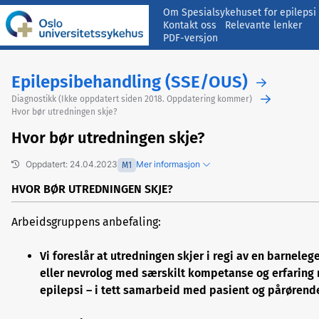
Om Spesialsykehuset for epilepsi
Kontakt oss
Relevante lenker
PDF-versjon
Epilepsibehandling (SSE/OUS)
Diagnostikk (Ikke oppdatert siden 2018. Oppdatering kommer)
Hvor bør utredningen skje?
Hvor bør utredningen skje?
Oppdatert: 24.04.2023
Mer informasjon
M1
HVOR BØR UTREDNINGEN SKJE?
Arbeidsgruppens anbefaling:
Tidligere versjoner
Foreslå endringer/gi kommentarer
Vi foreslår at utredningen skjer i regi av en barneleg
eller nevrolog med særskilt kompetanse og erfaring
epilepsi – i tett samarbeid med pasient og pårørend