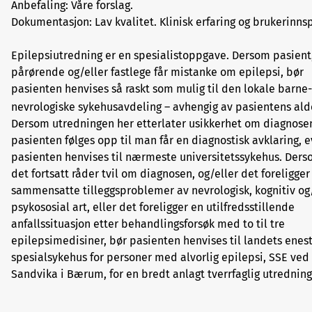
Anbefaling: Våre forslag.
Dokumentasjon: Lav kvalitet. Klinisk erfaring og brukerinnsp
Epilepsiutredning er en spesialistoppgave. Dersom pasient
pårørende og/eller fastlege får mistanke om epilepsi, bør
pasienten henvises så raskt som mulig til den lokale barne-
nevrologiske sykehusavdeling – avhengig av pasientens ald
Dersom utredningen her etterlater usikkerhet om diagnose
pasienten følges opp til man får en diagnostisk avklaring, e
pasienten henvises til nærmeste universitetssykehus. Der
det fortsatt råder tvil om diagnosen, og/eller det foreligger
sammensatte tilleggsproblemer av nevrologisk, kognitiv og
psykososial art, eller det foreligger en utilfredsstillende
anfallssituasjon etter behandlingsforsøk med to til tre
epilepsimedisiner, bør pasienten henvises til landets enes
spesialsykehus for personer med alvorlig epilepsi, SSE ved
Sandvika i Bærum, for en bredt anlagt tverrfaglig utredning