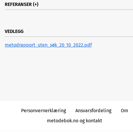
REFERANSER
1.
Prioriteringer i helsesektoren - verdigrunnlag, status o
rdringer. Helsedirektoratet 01.03.2012, IS-1967.
VEDLEGG
metodrapport_uten_søk_20_10_2022.pdf
Personvernerklæring
Ansvarsfordeling
Om
metodebok.no og kontakt